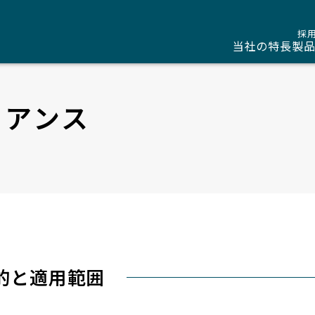
採
当社の特長
製
イアンス
的と適用範囲