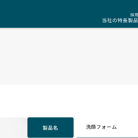
採
当社の特長
製
洗顔フォーム
製品名