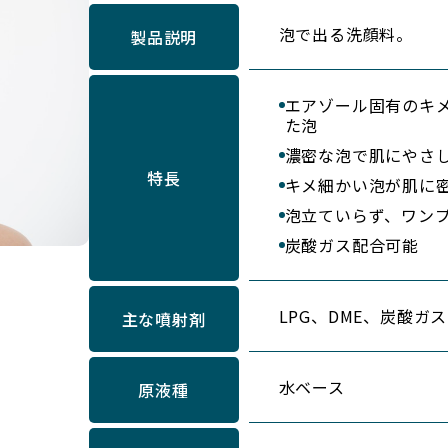
泡で出る洗顔料。
製品説明
エアゾール固有のキ
た泡
濃密な泡で肌にやさ
特長
キメ細かい泡が肌に
泡立ていらず、ワン
炭酸ガス配合可能
LPG、DME、炭酸ガス
主な噴射剤
水ベース
原液種