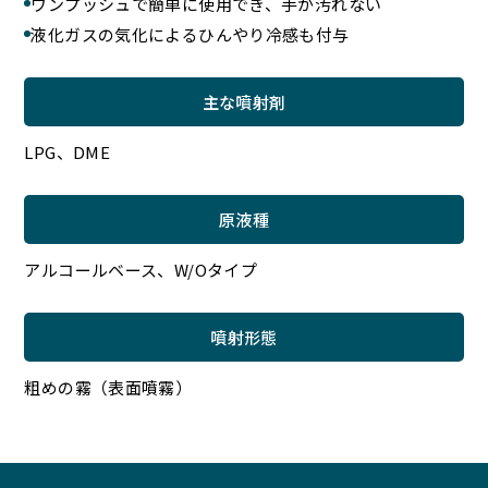
ワンプッシュで簡単に使用でき、手が汚れない
液化ガスの気化によるひんやり冷感も付与
主な噴射剤
LPG、DME
原液種
アルコールベース、W/Oタイプ
噴射形態
粗めの霧（表面噴霧）