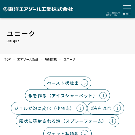
MENU
ユニーク
Unique
TOP
エアゾール製品
噴射形態
ユニーク
ペースト状吐出
氷を作る（アイスシャーベット）
ジェルが泡に変化（後発泡）
2液を混合
霧状に噴射される泡（スプレーフォーム）
ジェット状噴射