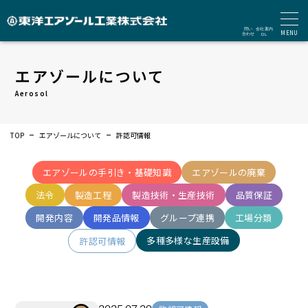
MENU
エアゾールについて
Aerosol
TOP
エアゾールについて
許認可情報
エアゾールの手引き・基礎知識
エアゾールの廃棄
法令
製造工程
製造技術・生産技術
品質保証
開発内容
開発品情報
グループ連携
工場分類
多種多様な生産設備
許認可情報