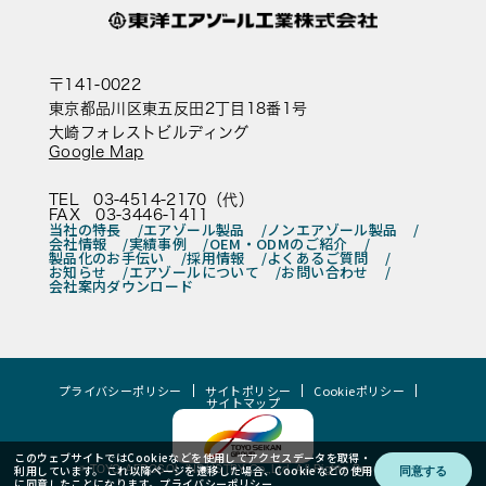
〒141-0022
東京都品川区東五反田2丁目18番1号
大崎フォレストビルディング
Google Map
TEL 03-4514-2170（代）
FAX 03-3446-1411
当社の特長
エアゾール製品
ノンエアゾール製品
会社情報
実績事例
OEM・ODMのご紹介
製品化のお手伝い
採用情報
よくあるご質問
お知らせ
エアゾールについて
お問い合わせ
会社案内ダウンロード
プライバシーポリシー
サイトポリシー
Cookieポリシー
サイトマップ
このウェブサイトではCookieなどを使用してアクセスデータを取得・
利用しています。 これ以降ページを遷移した場合、Cookieなどの使用
© TOYO AEROSOL INDUSTRY Co.,Ltd. All Rights Reserved.
同意する
に同意したことになります。
プライバシーポリシー