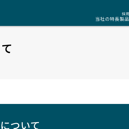
採
当社の特長
製
いて
示について