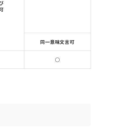
び
可
同一意味文言可
○