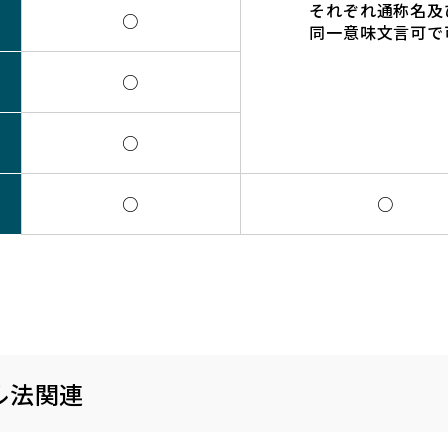
それぞれ通称名及
○
同一意味文言可で
○
○
○
○
ル法関連