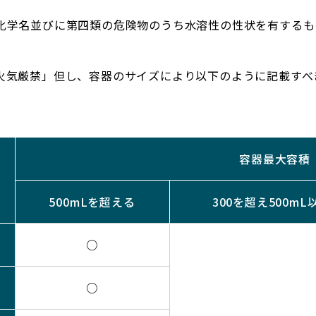
化学名並びに第四類の危険物のうち水溶性の性状を有するも
火気厳禁」但し、容器のサイズにより以下のように記載すべ
容器最大容積
500mLを超える
300を超え500mL
○
○